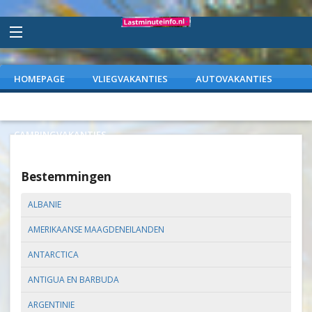
HOMEPAGE
VLIEGVAKANTIES
AUTOVAKANTIES
VAKANTIEPARKEN
WEEKENDJEWEG
CAMPINGVAKANTIES
Bestemmingen
ALBANIE
AMERIKAANSE MAAGDENEILANDEN
ANTARCTICA
ANTIGUA EN BARBUDA
ARGENTINIE