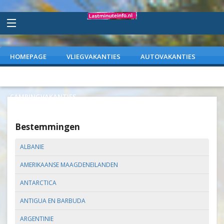
HOMEPAGE
VLIEGVAKANTIES
AUTOVAKANTIES
VAKANTIEPARKEN
WEEKENDJEWEG
CAMPINGVAKANTIES
Bestemmingen
ALBANIE
AMERIKAANSE MAAGDENEILANDEN
ANTARCTICA
ANTIGUA EN BARBUDA
ARGENTINIE