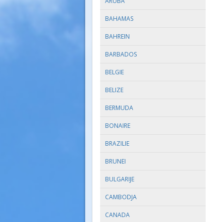
ARUBA
BAHAMAS
BAHREIN
BARBADOS
BELGIE
BELIZE
BERMUDA
BONAIRE
BRAZILIE
BRUNEI
BULGARIJE
CAMBODJA
CANADA