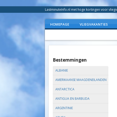
LastminuteInfo.nl met hoge kortingen voor vliegv
HOMEPAGE
VLIEGVAKANTIES
Bestemmingen
ALBANIE
AMERIKAANSE MAAGDENEILANDEN
ANTARCTICA
ANTIGUA EN BARBUDA
ARGENTINIE