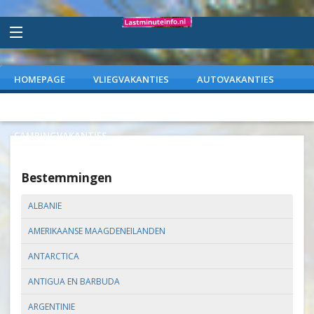
HOMEPAGE
VLIEGVAKANTIES
AUTOVAKANTIES
VAKANTIEPARKEN
WEEKENDJEWEG
CAMPINGVAKANTIES
Bestemmingen
ALBANIE
AMERIKAANSE MAAGDENEILANDEN
ANTARCTICA
ANTIGUA EN BARBUDA
ARGENTINIE