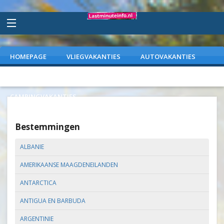
HOMEPAGE
VLIEGVAKANTIES
AUTOVAKANTIES
VAKANTIEPARKEN
WEEKENDJEWEG
CAMPINGVAKANTIES
Bestemmingen
ALBANIE
AMERIKAANSE MAAGDENEILANDEN
ANTARCTICA
ANTIGUA EN BARBUDA
ARGENTINIE