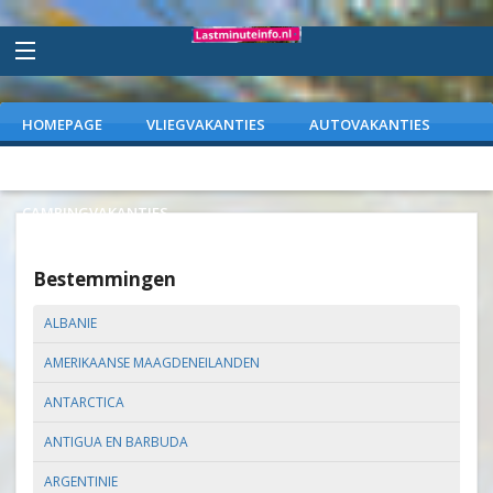
HOMEPAGE
VLIEGVAKANTIES
AUTOVAKANTIES
VAKANTIEPARKEN
WEEKENDJEWEG
CAMPINGVAKANTIES
Bestemmingen
ALBANIE
AMERIKAANSE MAAGDENEILANDEN
ANTARCTICA
ANTIGUA EN BARBUDA
ARGENTINIE