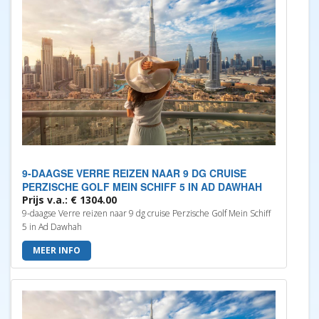
9-DAAGSE VERRE REIZEN NAAR 9 DG CRUISE
PERZISCHE GOLF MEIN SCHIFF 5 IN AD DAWHAH
Prijs v.a.: € 1304.00
9-daagse Verre reizen naar 9 dg cruise Perzische Golf Mein Schiff
5 in Ad Dawhah
MEER INFO