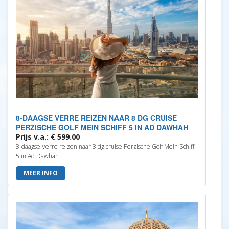
8-DAAGSE VERRE REIZEN NAAR 8 DG CRUISE
PERZISCHE GOLF MEIN SCHIFF 5 IN AD DAWHAH
Prijs v.a.: € 599.00
8-daagse Verre reizen naar 8 dg cruise Perzische Golf Mein Schiff
5 in Ad Dawhah
MEER INFO